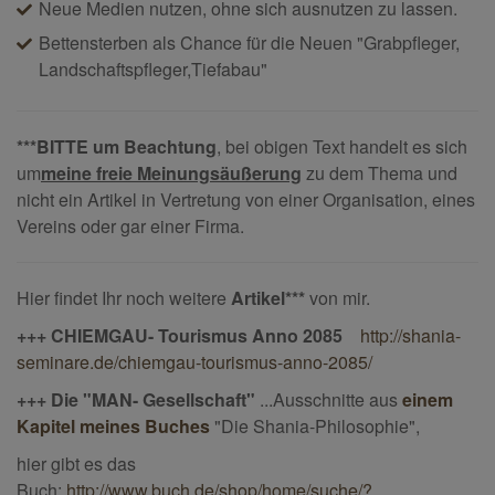
Neue Medien nutzen, ohne sich ausnutzen zu lassen.
Bettensterben als Chance für die Neuen "Grabpfleger,
Landschaftspfleger,Tiefabau"
***BITTE um Beachtung
, bei obigen Text handelt es sich
um
meine freie Meinungsäußerung
zu dem Thema und
nicht ein Artikel in Vertretung von einer Organisation, eines
Vereins oder gar einer Firma.
Hier findet Ihr noch weitere
Artikel***
von mir.
+++ CHIEMGAU- Tourismus Anno 2085
http://shania-
seminare.de/chiemgau-tourismus-anno-2085/
+++ Die "MAN- Gesellschaft"
...Ausschnitte aus
einem
Kapitel meines Buches
"Die Shania-Philosophie",
hier gibt es das
Buch:
http://www.buch.de/shop/home/suche/?