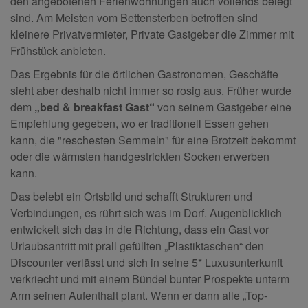
den angebotenen Ferienwohnungen auch vollends belegt
sind. Am Meisten vom Bettensterben betroffen sind
kleinere Privatvermieter, Private Gastgeber die Zimmer mit
Frühstück anbieten.
Das Ergebnis für die örtlichen Gastronomen, Geschäfte
sieht aber deshalb nicht immer so rosig aus. Früher wurde
dem
„bed & breakfast Gast“
von seinem Gastgeber eine
Empfehlung gegeben, wo er traditionell Essen gehen
kann, die "reschesten Semmeln" für eine Brotzeit bekommt
oder die wärmsten handgestrickten Socken erwerben
kann.
Das belebt ein Ortsbild und schafft Strukturen und
Verbindungen, es rührt sich was im Dorf. Augenblicklich
entwickelt sich das in die Richtung, dass ein Gast vor
Urlaubsantritt mit prall gefüllten „Plastiktaschen“ den
Discounter verlässt und sich in seine 5* Luxusunterkunft
verkriecht und mit einem Bündel bunter Prospekte unterm
Arm seinen Aufenthalt plant. Wenn er dann alle „Top-